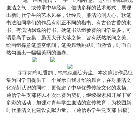
一笔一画皆是情，一字一词都有意。这些作品或展现
廉洁之气，或传承中华经典，借助多样的艺术形式，展现
出新时代学生的艺术风采，让经典、廉洁沁润人心。软笔
书法组同学们的作品有刚正不阿的楷书、有古色古香的隶
书、有潇洒飘逸的行书。硬笔书法组参赛的同学最多，可
谓是高手云集，虽无大开大落之势，皆有跃然纸间之美。
绘画组挥意笔墨空纸间，笔尖舞动跳跃时而激情，时而自
然勾画出一幅幅美丽的画卷。
字字如梅吐香韵，笔笔似画绽芳尘。本次廉洁作品征
集为同学们提供了一个展示自我才华的舞台，在对廉洁文
化深刻认识的同时，更促进了中华优秀传统文化的发扬。
通信学生支部将以本次比赛为契机，继续探索和开展丰富
多彩的活动，加强对青年学生廉洁的宣传教育，为校园新
时代廉洁文化建设贡献力量。
（通信系学生党支部
供稿）