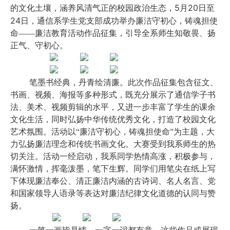
5
20
的文化土壤，涵养风清气正的校园政治生态，
月
日至
24
日，通信系学生党支部成功举办廉洁守初心，铸魂担使
命——廉洁教育活动作品征集，引导全系师生知敬畏、扬
正气、守初心。
笔墨书经典，丹青绘清廉。此次作品征集包含征文、
书画、视频、海报等多种形式，既充分展示了通信学子书
法、美术、视频剪辑的水平，又进一步丰富了学生的课余
文化生活，同时弘扬中华传统优秀文化，打造了校园文化
艺术氛围。活动以“廉洁守初心，铸魂担使命”为主题，大
力弘扬廉洁理念和传统书画文化。大赛受到我系师生的热
切关注。活动一经启动，我系同学热情高涨，积极参与，
满怀激情，挥毫泼墨，笔下生辉。同学们用笔尖在纸上写
下体现廉洁奉公、清正廉洁内涵的古诗词、名人名言、党
和国家领导人语录等表达对廉洁纪律文化道德的认同与赞
扬。