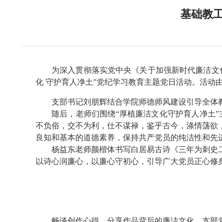
基础教工
为深入贯彻落实党中央《关于加强新时代廉洁文化
化 守护育人净土”党纪学习教育主题党日活动。活动
支部书记刘朋辉结合学院师德师风建设引导全体教
随后，老师们围绕“厚植廉洁文化守护育人净土
不负俗，交不为利，仕不谋禄，鉴乎古今，涤情荡欲
良知和基本的道德素养，保持共产党员的纯洁性和先
杨益东老师颜楷体书写白居易古诗《三年为刺史
以诗心润廉心，以廉心守初心，引导广大党员正心修
畅谈创作心得，分享作品背后的廉洁文化，支部