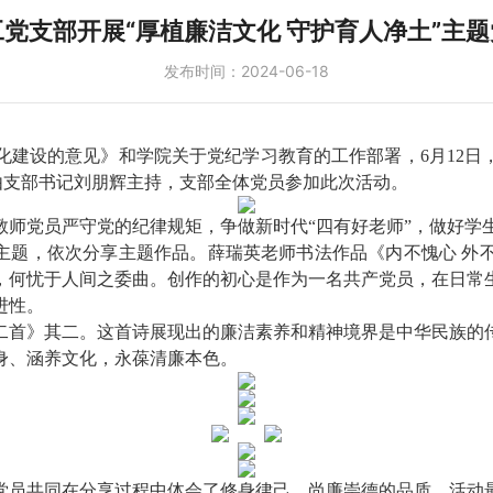
党支部开展“厚植廉洁文化 守护育人净土”主
发布时间：2024-06-18
建设的意见》和学院关于党纪学习教育的工作部署，6月12日，
由支部书记刘朋辉主持，支部全体党员参加此次活动。
师党员严守党的纪律规矩，争做新时代“四有好老师”，做好学生
”主题，依次分享主题作品。薛瑞英老师书法作品《内不愧心 外
，何忧于人间之委曲。创作的初心是作为一名共产党员，在日常
进性。
二首》其二。这首诗展现出的廉洁素养和精神境界是中华民族的
身、涵养文化，永葆清廉本色。
党员共同在分享过程中体会了修身律己、尚廉崇德的品质。活动